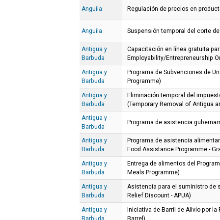
Anguila
Regulación de precios en produc
Anguila
Suspensión temporal del corte de
Antigua y
Capacitación en línea gratuita p
Barbuda
Employability/Entrepreneurship On
Antigua y
Programa de Subvenciones de Uni
Barbuda
Programme)
Antigua y
Eliminación temporal del impuest
Barbuda
(Temporary Removal of Antigua a
Antigua y
Programa de asistencia guberna
Barbuda
Antigua y
Programa de asistencia aliment
Barbuda
Food Assistance Programme - Gra
Antigua y
Entrega de alimentos del Program
Barbuda
Meals Programme)
Antigua y
Asistencia para el suministro de 
Barbuda
Relief Discount - APUA)
Antigua y
Iniciativa de Barril de Alivio por l
Barbuda
Barrel)