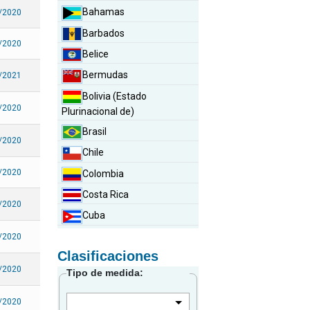
Bahamas
/2020
Barbados
/2020
Belice
Bermudas
/2021
Bolivia (Estado
/2020
Plurinacional de)
Brasil
/2020
Chile
/2020
Colombia
Costa Rica
/2020
Cuba
Curazao
/2020
Clasificaciones
Dominica
/2020
Tipo de medida:
Ecuador
El Salvador
/2020