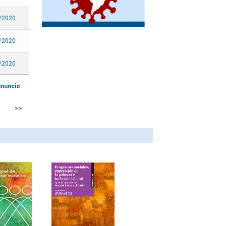
México
/2020
Nicaragua
Panamá
/2020
Paraguay
/2020
Perú
Puerto Rico
anuncio
República Dominicana
>>
Saint Kitts y Nevis
San Vicente y las
Granadinas
Santa Lucía
Sint Maarten
Suriname
Trinidad y Tabago
Uruguay