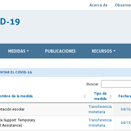
Acerca de
Observat
ID-19
MEDIDAS
PUBLICACIONES
RECURSOS
NTAR EL COVID-19
Buscar:
Tipo de
ombre de la medida
Fecha 
medida
Transferencia
ntación escolar
04/16
monetaria
la Support: Temporary
Transferencia
04/15
 Assistance)
monetaria