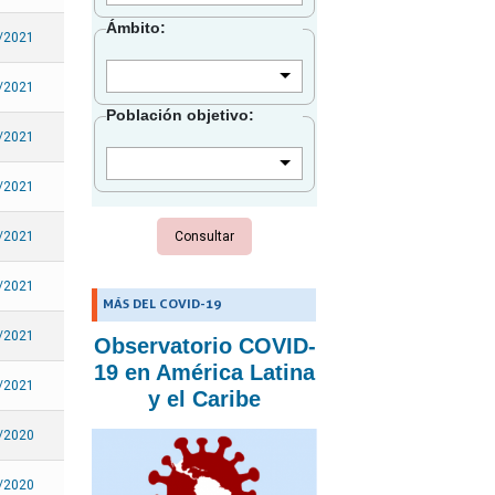
Granada
Ámbito:
/2021
Guadalupe
Guatemala
/2021
Población objetivo:
Guyana
/2021
Guayana Francesa
Haití
/2021
Honduras
/2021
Islas Caimán
Islas Turcas y Caicos
/2021
MÁS DEL COVID-19
Islas Vírgenes Británicas
/2021
Observatorio COVID-
Islas Vírgenes de los
19 en América Latina
Estados Unidos
/2021
y el Caribe
Jamaica
/2020
Martinica
Montserrat
/2020