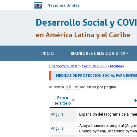
Naciones Unidas
Desarrollo Social y COV
en América Latina y el Caribe
INICIO
REUNIONES CRDS COVID-19
Observatorio CRDS
>
SocialCOVID-19
>
Medidas
MEDIDAS DE PROTECCIÓN SOCIAL PARA ENFRE
Muestra
registros por página
País o
N
territorio
Anguila
Expansión del Programa de alime
Apoyo financiero temporal (Anguil
Anguila
Unemployment/Underemployment