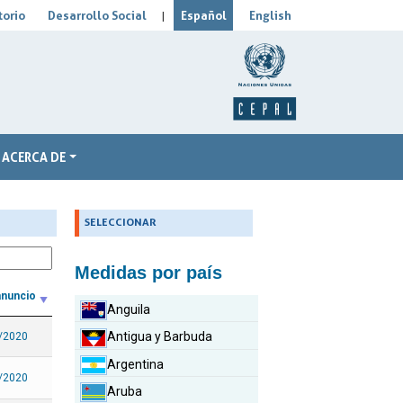
orio
Desarrollo Social
Español
English
|
ACERCA DE
_
SELECCIONAR
Medidas por país
anuncio
Anguila
Antigua y Barbuda
/2020
Argentina
/2020
Aruba