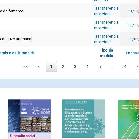
básicos
Transferencia
ia de fomento
11/10
monetaria
Transferencia
10/13
monetaria
Transferencia
oductivo artesanal
10/02
monetaria
Tipo de
ombre de la medida
Fecha 
medida
<<
<
1
2
3
4
5
…
24
>