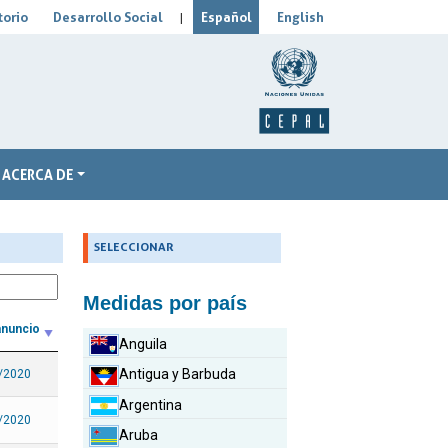
orio
Desarrollo Social
Español
English
|
ACERCA DE
_
SELECCIONAR
Medidas por país
anuncio
Anguila
Antigua y Barbuda
/2020
Argentina
/2020
Aruba