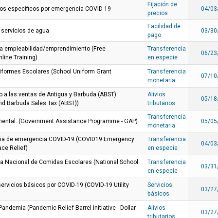
Fijación de
tos específicos por emergencia COVID-19
04/03
precios
Facilidad de
 servicios de agua
03/30
pago
ara empleabilidad/emprendimiento (Free
Transferencia
06/23
line Training)
en especie
formes Escolares (School Uniform Grant
Transferencia
07/10
monetaria
o a las ventas de Antigua y Barbuda (ABST)
Alivios
05/18
nd Barbuda Sales Tax (ABST))
tributarios
Transferencia
mental. (Government Assistance Programme - GAP)
05/05
monetaria
aria de emergencia COVID-19 (COVID19 Emergency
Transferencia
04/03
ce Relief)
en especie
a Nacional de Comidas Escolares (National School
Transferencia
03/31
en especie
servicios básicos por COVID-19 (COVID-19 Utility
Servicios
03/27
básicos
a Pandemia (Pandemic Relief Barrel Initiative - Dollar
Alivios
03/27
tributarios