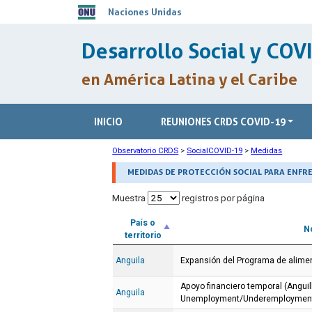
Naciones Unidas
Desarrollo Social y COV
en América Latina y el Caribe
INICIO
REUNIONES CRDS COVID-19
Observatorio CRDS
>
SocialCOVID-19
>
Medidas
MEDIDAS DE PROTECCIÓN SOCIAL PARA ENFRE
Muestra
registros por página
País o
N
territorio
Anguila
Expansión del Programa de alime
Apoyo financiero temporal (Anguil
Anguila
Unemployment/Underemployment