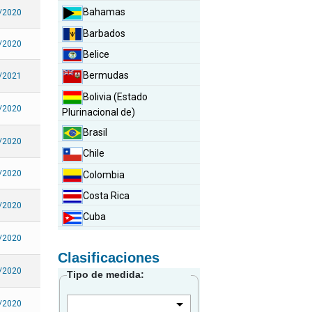
Bahamas
/2020
Barbados
/2020
Belice
Bermudas
/2021
Bolivia (Estado
/2020
Plurinacional de)
Brasil
/2020
Chile
/2020
Colombia
Costa Rica
/2020
Cuba
Curazao
/2020
Clasificaciones
Dominica
/2020
Tipo de medida:
Ecuador
El Salvador
/2020