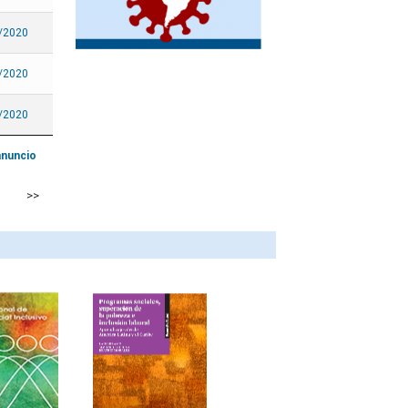
México
/2020
Nicaragua
Panamá
/2020
Paraguay
/2020
Perú
Puerto Rico
anuncio
República Dominicana
>>
Saint Kitts y Nevis
San Vicente y las
Granadinas
Santa Lucía
Sint Maarten
Suriname
Trinidad y Tabago
Uruguay