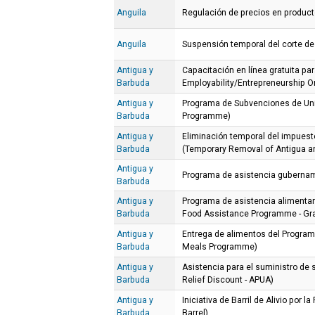
Anguila
Regulación de precios en produc
Anguila
Suspensión temporal del corte de
Antigua y
Capacitación en línea gratuita p
Barbuda
Employability/Entrepreneurship On
Antigua y
Programa de Subvenciones de Uni
Barbuda
Programme)
Antigua y
Eliminación temporal del impuest
Barbuda
(Temporary Removal of Antigua a
Antigua y
Programa de asistencia guberna
Barbuda
Antigua y
Programa de asistencia aliment
Barbuda
Food Assistance Programme - Gra
Antigua y
Entrega de alimentos del Program
Barbuda
Meals Programme)
Antigua y
Asistencia para el suministro de 
Barbuda
Relief Discount - APUA)
Antigua y
Iniciativa de Barril de Alivio por l
Barbuda
Barrel)