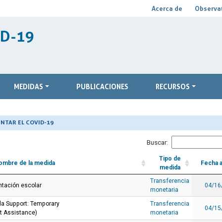
Acerca de
Observat
ID-19
MEDIDAS
PUBLICACIONES
RECURSOS
NTAR EL COVID-19
Buscar:
Tipo de
ombre de la medida
Fecha 
medida
Transferencia
ntación escolar
04/16
monetaria
la Support: Temporary
Transferencia
04/15
 Assistance)
monetaria