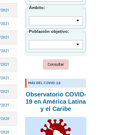
Granada
Ámbito:
/2021
Guadalupe
Guatemala
/2021
Población objetivo:
Guyana
/2021
Guayana Francesa
Haití
/2021
Honduras
/2021
Islas Caimán
Islas Turcas y Caicos
/2021
MÁS DEL COVID-19
Islas Vírgenes Británicas
/2021
Observatorio COVID-
Islas Vírgenes de los
19 en América Latina
Estados Unidos
/2021
y el Caribe
Jamaica
/2020
Martinica
Montserrat
/2020