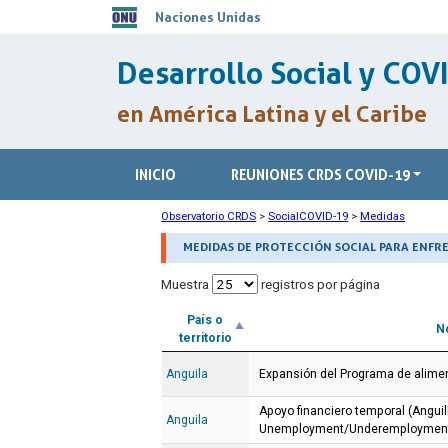
Naciones Unidas
Desarrollo Social y COV
en América Latina y el Caribe
INICIO
REUNIONES CRDS COVID-19
Observatorio CRDS
>
SocialCOVID-19
>
Medidas
MEDIDAS DE PROTECCIÓN SOCIAL PARA ENFRE
Muestra
registros por página
País o
N
territorio
Anguila
Expansión del Programa de alime
Apoyo financiero temporal (Anguil
Anguila
Unemployment/Underemployment