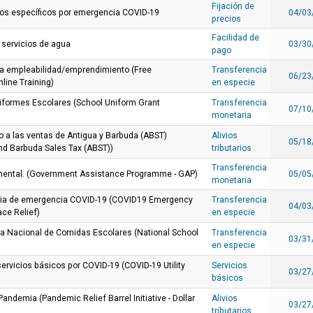
Fijación de
tos específicos por emergencia COVID-19
04/03
precios
Facilidad de
 servicios de agua
03/30
pago
ara empleabilidad/emprendimiento (Free
Transferencia
06/23
line Training)
en especie
formes Escolares (School Uniform Grant
Transferencia
07/10
monetaria
o a las ventas de Antigua y Barbuda (ABST)
Alivios
05/18
nd Barbuda Sales Tax (ABST))
tributarios
Transferencia
mental. (Government Assistance Programme - GAP)
05/05
monetaria
aria de emergencia COVID-19 (COVID19 Emergency
Transferencia
04/03
ce Relief)
en especie
a Nacional de Comidas Escolares (National School
Transferencia
03/31
en especie
servicios básicos por COVID-19 (COVID-19 Utility
Servicios
03/27
básicos
a Pandemia (Pandemic Relief Barrel Initiative - Dollar
Alivios
03/27
tributarios