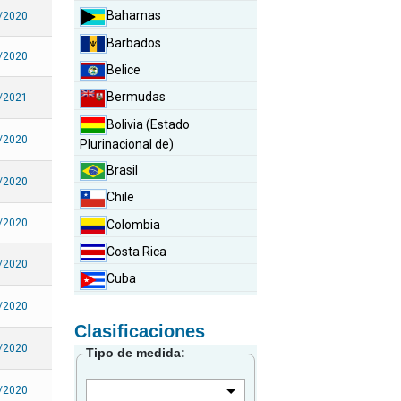
Bahamas
/2020
Barbados
/2020
Belice
Bermudas
/2021
Bolivia (Estado
/2020
Plurinacional de)
Brasil
/2020
Chile
/2020
Colombia
Costa Rica
/2020
Cuba
Curazao
/2020
Clasificaciones
Dominica
/2020
Tipo de medida:
Ecuador
El Salvador
/2020