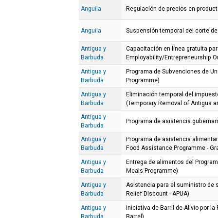
Anguila
Regulación de precios en produc
Anguila
Suspensión temporal del corte de
Antigua y
Capacitación en línea gratuita p
Barbuda
Employability/Entrepreneurship On
Antigua y
Programa de Subvenciones de Uni
Barbuda
Programme)
Antigua y
Eliminación temporal del impuest
Barbuda
(Temporary Removal of Antigua a
Antigua y
Programa de asistencia guberna
Barbuda
Antigua y
Programa de asistencia aliment
Barbuda
Food Assistance Programme - Gra
Antigua y
Entrega de alimentos del Program
Barbuda
Meals Programme)
Antigua y
Asistencia para el suministro de 
Barbuda
Relief Discount - APUA)
Antigua y
Iniciativa de Barril de Alivio por l
Barbuda
Barrel)