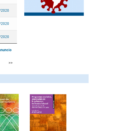
México
/2020
Nicaragua
Panamá
/2020
Paraguay
/2020
Perú
Puerto Rico
anuncio
República Dominicana
>>
Saint Kitts y Nevis
San Vicente y las
Granadinas
Santa Lucía
Sint Maarten
Suriname
Trinidad y Tabago
Uruguay