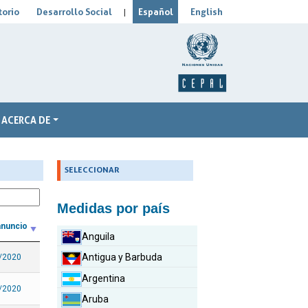
orio
Desarrollo Social
Español
English
|
ACERCA DE
_
SELECCIONAR
Medidas por país
anuncio
Anguila
Antigua y Barbuda
/2020
Argentina
/2020
Aruba