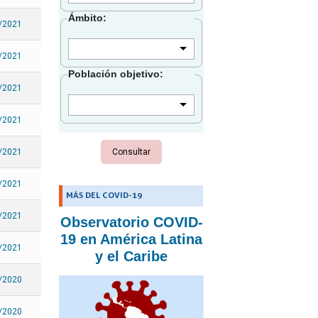
Granada
Ámbito:
/2021
Guadalupe
Guatemala
/2021
Población objetivo:
Guyana
/2021
Guayana Francesa
Haití
/2021
Honduras
/2021
Islas Caimán
Islas Turcas y Caicos
/2021
MÁS DEL COVID-19
Islas Vírgenes Británicas
/2021
Observatorio COVID-
Islas Vírgenes de los
19 en América Latina
Estados Unidos
/2021
y el Caribe
Jamaica
/2020
Martinica
Montserrat
/2020