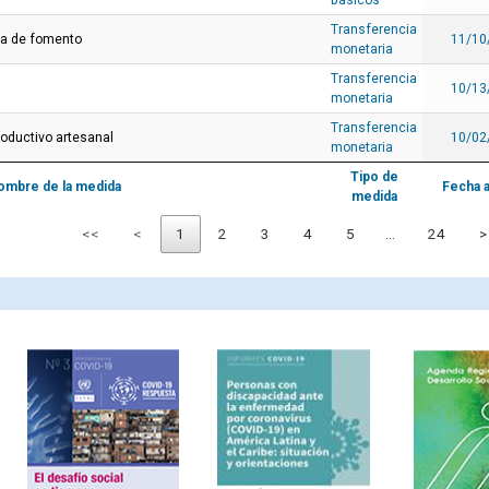
básicos
Transferencia
ia de fomento
11/10
monetaria
Transferencia
10/13
monetaria
Transferencia
oductivo artesanal
10/02
monetaria
Tipo de
ombre de la medida
Fecha 
medida
<<
<
1
2
3
4
5
…
24
>