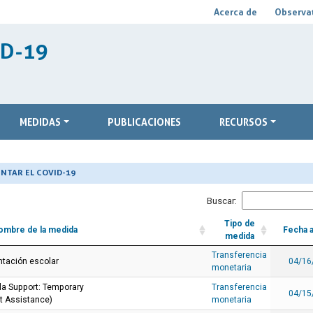
Acerca de
Observat
ID-19
MEDIDAS
PUBLICACIONES
RECURSOS
NTAR EL COVID-19
Buscar:
Tipo de
ombre de la medida
Fecha 
medida
Transferencia
ntación escolar
04/16
monetaria
la Support: Temporary
Transferencia
04/15
 Assistance)
monetaria