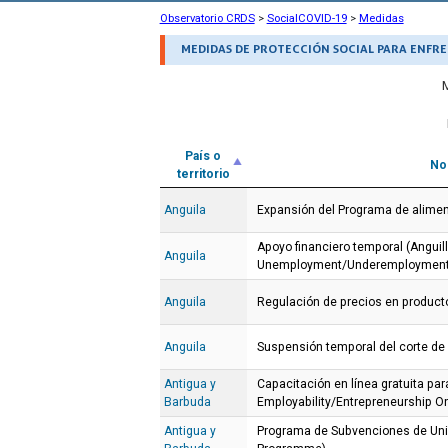
Observatorio CRDS
>
SocialCOVID-19
>
Medidas
MEDIDAS DE PROTECCIÓN SOCIAL PARA ENFRE
País o
No
territorio
Anguila
Expansión del Programa de alimen
Apoyo financiero temporal (Anguil
Anguila
Unemployment/Underemployment
Anguila
Regulación de precios en product
Anguila
Suspensión temporal del corte de
Antigua y
Capacitación en línea gratuita p
Barbuda
Employability/Entrepreneurship On
Antigua y
Programa de Subvenciones de Uni