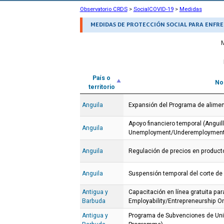
Observatorio CRDS
>
SocialCOVID-19
>
Medidas
MEDIDAS DE PROTECCIÓN SOCIAL PARA ENFRE
País o
No
territorio
Anguila
Expansión del Programa de alimen
Apoyo financiero temporal (Anguil
Anguila
Unemployment/Underemployment
Anguila
Regulación de precios en product
Anguila
Suspensión temporal del corte de
Antigua y
Capacitación en línea gratuita p
Barbuda
Employability/Entrepreneurship On
Antigua y
Programa de Subvenciones de Uni