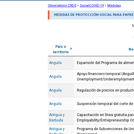
Observatorio CRDS
>
SocialCOVID-19
>
Medidas
MEDIDAS DE PROTECCIÓN SOCIAL PARA ENFRE
País o
No
territorio
Anguila
Expansión del Programa de alimen
Apoyo financiero temporal (Anguil
Anguila
Unemployment/Underemployment
Anguila
Regulación de precios en product
Anguila
Suspensión temporal del corte de
Antigua y
Capacitación en línea gratuita p
Barbuda
Employability/Entrepreneurship On
Antigua y
Programa de Subvenciones de Uni