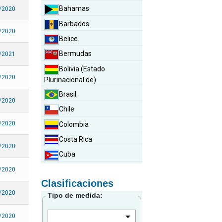
Bahamas
/2020
Barbados
/2020
Belice
Bermudas
/2021
Bolivia (Estado
/2020
Plurinacional de)
Brasil
/2020
Chile
/2020
Colombia
Costa Rica
/2020
Cuba
Curazao
/2020
Clasificaciones
Dominica
/2020
Tipo de medida:
Ecuador
El Salvador
/2020