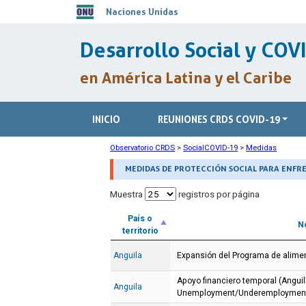
Naciones Unidas
Desarrollo Social y COV
en América Latina y el Caribe
INICIO
REUNIONES CRDS COVID-19
Observatorio CRDS
>
SocialCOVID-19
>
Medidas
MEDIDAS DE PROTECCIÓN SOCIAL PARA ENFRE
Muestra
registros por página
País o
N
territorio
Anguila
Expansión del Programa de alime
Apoyo financiero temporal (Anguil
Anguila
Unemployment/Underemployment