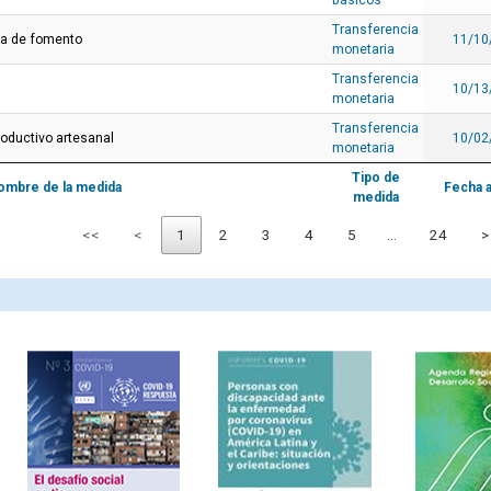
básicos
Transferencia
ia de fomento
11/10
monetaria
Transferencia
10/13
monetaria
Transferencia
oductivo artesanal
10/02
monetaria
Tipo de
ombre de la medida
Fecha 
medida
<<
<
1
2
3
4
5
…
24
>