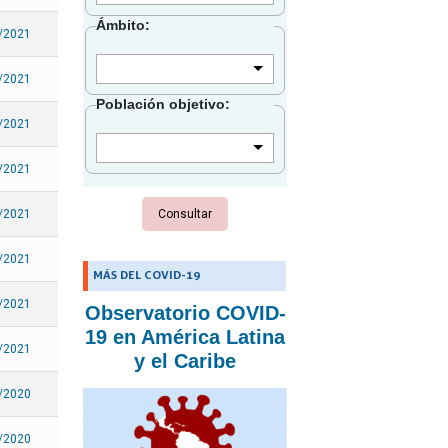
Granada
Ámbito:
/2021
Guadalupe
Guatemala
/2021
Población objetivo:
Guyana
/2021
Guayana Francesa
Haití
/2021
Honduras
/2021
Islas Caimán
Islas Turcas y Caicos
/2021
MÁS DEL COVID-19
Islas Vírgenes Británicas
/2021
Observatorio COVID-
Islas Vírgenes de los
19 en América Latina
Estados Unidos
/2021
y el Caribe
Jamaica
/2020
Martinica
Montserrat
/2020