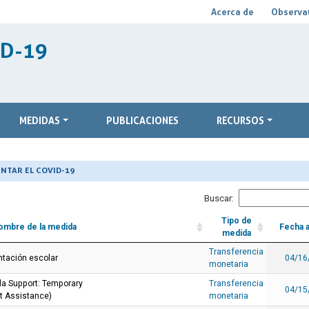
Acerca de
Observat
ID-19
MEDIDAS
PUBLICACIONES
RECURSOS
NTAR EL COVID-19
Buscar:
Tipo de
ombre de la medida
Fecha 
medida
Transferencia
ntación escolar
04/16
monetaria
la Support: Temporary
Transferencia
04/15
 Assistance)
monetaria