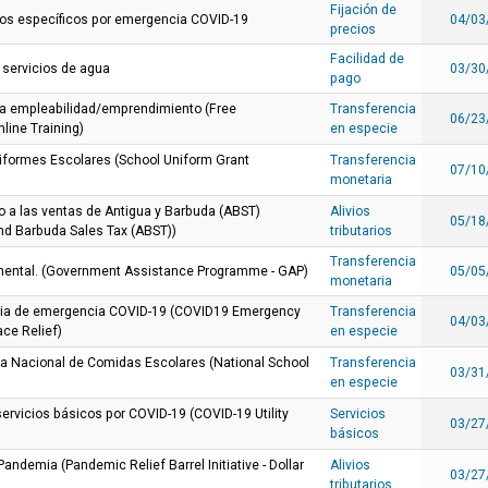
Fijación de
tos específicos por emergencia COVID-19
04/03
precios
Facilidad de
 servicios de agua
03/30
pago
ara empleabilidad/emprendimiento (Free
Transferencia
06/23
line Training)
en especie
formes Escolares (School Uniform Grant
Transferencia
07/10
monetaria
o a las ventas de Antigua y Barbuda (ABST)
Alivios
05/18
nd Barbuda Sales Tax (ABST))
tributarios
Transferencia
mental. (Government Assistance Programme - GAP)
05/05
monetaria
aria de emergencia COVID-19 (COVID19 Emergency
Transferencia
04/03
ce Relief)
en especie
a Nacional de Comidas Escolares (National School
Transferencia
03/31
en especie
servicios básicos por COVID-19 (COVID-19 Utility
Servicios
03/27
básicos
a Pandemia (Pandemic Relief Barrel Initiative - Dollar
Alivios
03/27
tributarios