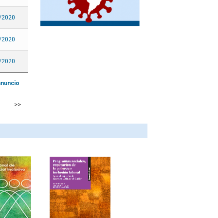
México
/2020
Nicaragua
Panamá
/2020
Paraguay
/2020
Perú
Puerto Rico
anuncio
República Dominicana
>>
Saint Kitts y Nevis
San Vicente y las
Granadinas
Santa Lucía
Sint Maarten
Suriname
Trinidad y Tabago
Uruguay