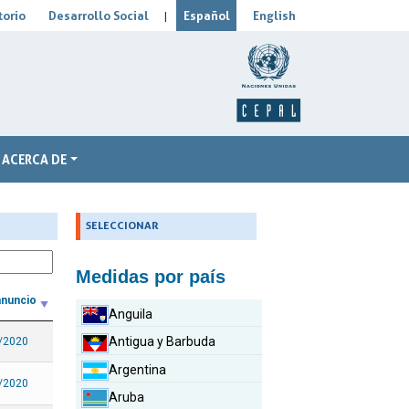
orio
Desarrollo Social
Español
English
|
ACERCA DE
_
SELECCIONAR
Medidas por país
anuncio
Anguila
Antigua y Barbuda
/2020
Argentina
/2020
Aruba