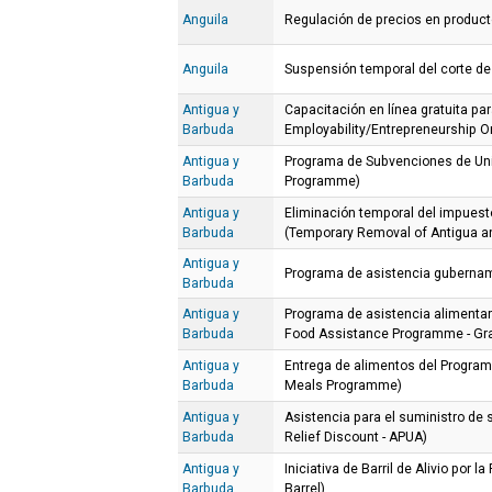
Anguila
Regulación de precios en produc
Anguila
Suspensión temporal del corte de
Antigua y
Capacitación en línea gratuita p
Barbuda
Employability/Entrepreneurship On
Antigua y
Programa de Subvenciones de Uni
Barbuda
Programme)
Antigua y
Eliminación temporal del impuest
Barbuda
(Temporary Removal of Antigua a
Antigua y
Programa de asistencia guberna
Barbuda
Antigua y
Programa de asistencia aliment
Barbuda
Food Assistance Programme - Gra
Antigua y
Entrega de alimentos del Program
Barbuda
Meals Programme)
Antigua y
Asistencia para el suministro de 
Barbuda
Relief Discount - APUA)
Antigua y
Iniciativa de Barril de Alivio por l
Barbuda
Barrel)