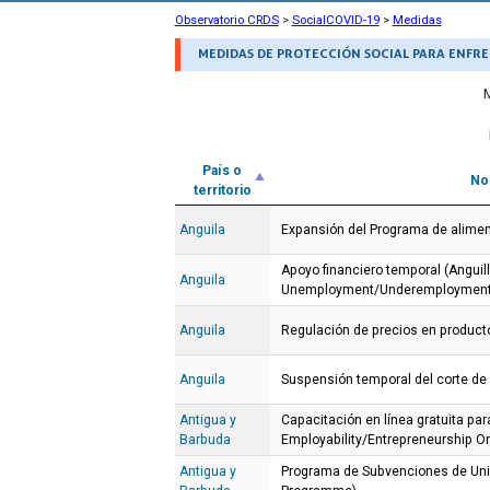
Observatorio CRDS
>
SocialCOVID-19
>
Medidas
MEDIDAS DE PROTECCIÓN SOCIAL PARA ENFRE
País o
No
territorio
Anguila
Expansión del Programa de alimen
Apoyo financiero temporal (Anguil
Anguila
Unemployment/Underemployment
Anguila
Regulación de precios en product
Anguila
Suspensión temporal del corte de
Antigua y
Capacitación en línea gratuita p
Barbuda
Employability/Entrepreneurship On
Antigua y
Programa de Subvenciones de Uni