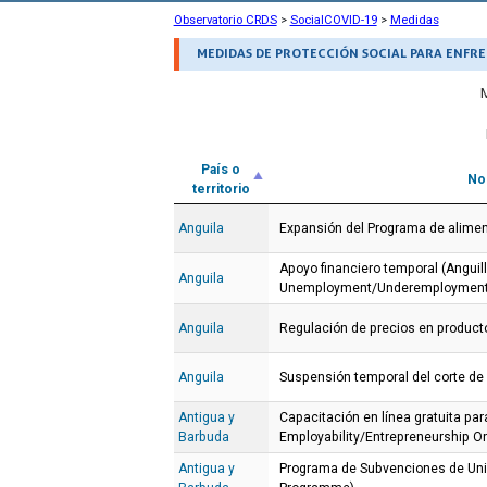
Observatorio CRDS
>
SocialCOVID-19
>
Medidas
MEDIDAS DE PROTECCIÓN SOCIAL PARA ENFRE
País o
No
territorio
Anguila
Expansión del Programa de alimen
Apoyo financiero temporal (Anguil
Anguila
Unemployment/Underemployment
Anguila
Regulación de precios en product
Anguila
Suspensión temporal del corte de
Antigua y
Capacitación en línea gratuita p
Barbuda
Employability/Entrepreneurship On
Antigua y
Programa de Subvenciones de Uni