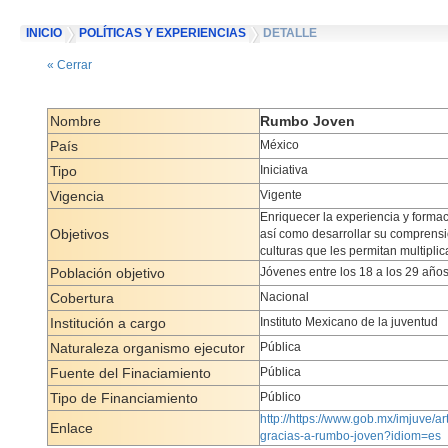
INICIO
POLÍTICAS Y EXPERIENCIAS
DETALLE
« Cerrar
Nombre
Rumbo Joven
País
México
Tipo
Iniciativa
Vigencia
Vigente
Enriquecer la experiencia y formac
Objetivos
así como desarrollar su comprensió
culturas que les permitan multipli
Población objetivo
Jóvenes entre los 18 a los 29 año
Cobertura
Nacional
Institución a cargo
Instituto Mexicano de la juventud
Naturaleza organismo ejecutor
Pública
Fuente del Finaciamiento
Pública
Tipo de Financiamiento
Público
http://https://www.gob.mx/imjuve/
Enlace
gracias-a-rumbo-joven?idiom=es