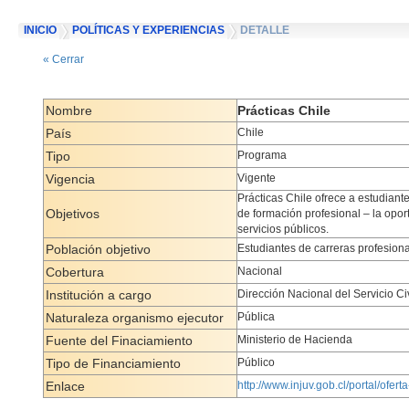
INICIO
POLÍTICAS Y EXPERIENCIAS
DETALLE
« Cerrar
Nombre
Prácticas Chile
País
Chile
Tipo
Programa
Vigencia
Vigente
Prácticas Chile ofrece a estudiant
Objetivos
de formación profesional – la oport
servicios públicos.
Población objetivo
Estudiantes de carreras profesion
Cobertura
Nacional
Institución a cargo
Dirección Nacional del Servicio Civ
Naturaleza organismo ejecutor
Pública
Fuente del Finaciamiento
Ministerio de Hacienda
Tipo de Financiamiento
Público
Enlace
http://www.injuv.gob.cl/portal/ofer