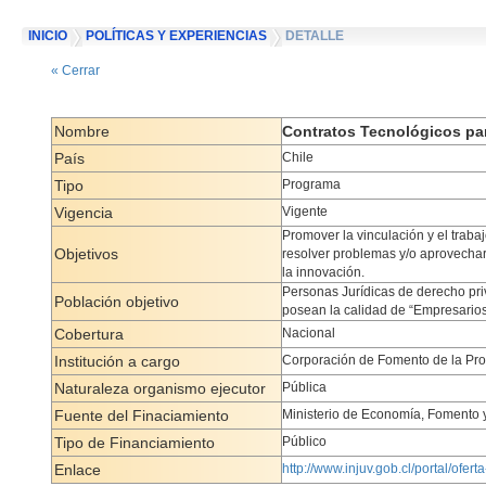
INICIO
POLÍTICAS Y EXPERIENCIAS
DETALLE
« Cerrar
Nombre
Contratos Tecnológicos par
País
Chile
Tipo
Programa
Vigencia
Vigente
Promover la vinculación y el trab
Objetivos
resolver problemas y/o aprovechar
la innovación.
Personas Jurídicas de derecho pri
Población objetivo
posean la calidad de “Empresarios
Cobertura
Nacional
Institución a cargo
Corporación de Fomento de la Pr
Naturaleza organismo ejecutor
Pública
Fuente del Finaciamiento
Ministerio de Economía, Fomento 
Tipo de Financiamiento
Público
Enlace
http://www.injuv.gob.cl/portal/ofer