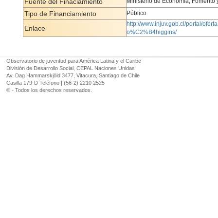
Fuente del Finaciamiento
Ministerio de Economía, Fomento 
Tipo de Financiamiento
Público
http://www.injuv.gob.cl/portal/of
Enlace
o%C2%B4higgins/
Observatorio de juventud para América Latina y el Caribe
División de Desarrollo Social, CEPAL Naciones Unidas
Av. Dag Hammarskjöld 3477, Vitacura, Santiago de Chile
Casilla 179-D Teléfono | (56-2) 2210 2525
© - Todos los derechos reservados.