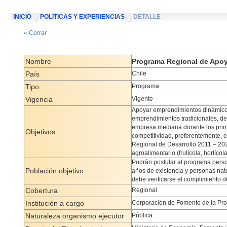
INICIO
POLÍTICAS Y EXPERIENCIAS
DETALLE
« Cerrar
Nombre
Programa Regional de Apoy
País
Chile
Tipo
Programa
Vigencia
Vigente
Apoyar emprendimientos dinámicos
emprendimientos tradicionales, d
empresa mediana durante los prim
Objetivos
competitividad, preferentemente, e
Regional de Desarrollo 2011 – 202
agroalimentario (frutícola, hortícola,
Podrán postular al programa person
Población objetivo
años de existencia y personas na
debe verificarse el cumplimiento d
Cobertura
Regional
Institución a cargo
Corporación de Fomento de la Pr
Naturaleza organismo ejecutor
Pública