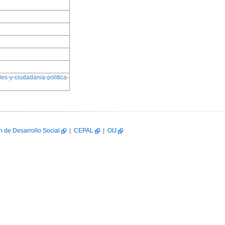
es-y-ciudadania-politica-
n de Desarrollo Social
|
CEPAL
|
OIJ