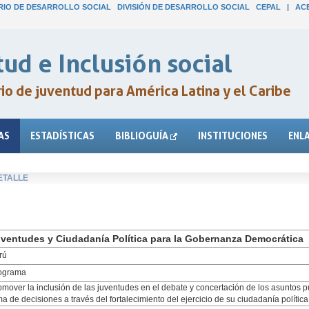
IO DE DESARROLLO SOCIAL
DIVISIÓN DE DESARROLLO SOCIAL
CEPAL
|
AC
ud e Inclusión social
o de juventud para América Latina y el Caribe
AS
ESTADÍSTICAS
BIBLIOGUÍA
INSTITUCIONES
ENL
ETALLE
ventudes y Ciudadanía Política para la Gobernanza Democrática
rú
ograma
omover la inclusión de las juventudes en el debate y concertación de los asuntos 
a de decisiones a través del fortalecimiento del ejercicio de su ciudadanía política