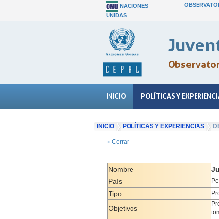
OBSERVATOR
NACIONES
UNIDAS
Juvent
Observatori
INICIO
POLÍTICAS Y EXPERIENCI
INICIO
POLÍTICAS Y EXPERIENCIAS
D
« Cerrar
Nombre
Ju
País
Pe
Tipo
Pr
Pr
Objetivos
tom