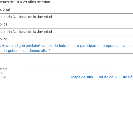
venes de 18 a 29 años de edad.
cional
cretaría Nacional de la Juventud
blica
cretaría Nacional de la Juventud
blico
tp://juventud.gob.pe/daim/jovenes-de-todo-el-peru-participan-en-programa-juventud
ra-la-gobernanza-democratica/
aribe
das
Mapa de sitio
|
ReDeSoc
|
Divisió
Chile