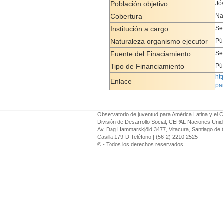
Población objetivo
Jó
Cobertura
Na
Institución a cargo
Se
Naturaleza organismo ejecutor
Pú
Fuente del Finaciamiento
Se
Tipo de Financiamiento
Pú
ht
Enlace
pa
Observatorio de juventud para América Latina y el C
División de Desarrollo Social, CEPAL Naciones Uni
Av. Dag Hammarskjöld 3477, Vitacura, Santiago de 
Casilla 179-D Teléfono | (56-2) 2210 2525
© - Todos los derechos reservados.