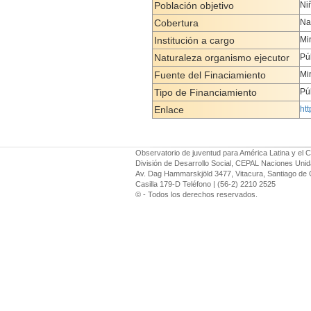
Población objetivo
Ni
Cobertura
Na
Institución a cargo
Mi
Naturaleza organismo ejecutor
Pú
Fuente del Finaciamiento
Mi
Tipo de Financiamiento
Pú
Enlace
ht
Observatorio de juventud para América Latina y el C
División de Desarrollo Social, CEPAL Naciones Uni
Av. Dag Hammarskjöld 3477, Vitacura, Santiago de 
Casilla 179-D Teléfono | (56-2) 2210 2525
© - Todos los derechos reservados.