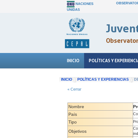
OBSERVATOR
NACIONES
UNIDAS
Juvent
Observatori
INICIO
POLÍTICAS Y EXPERIENCI
INICIO
POLÍTICAS Y EXPERIENCIAS
D
« Cerrar
Nombre
Pr
País
Co
Tipo
Pr
Co
Objetivos
in