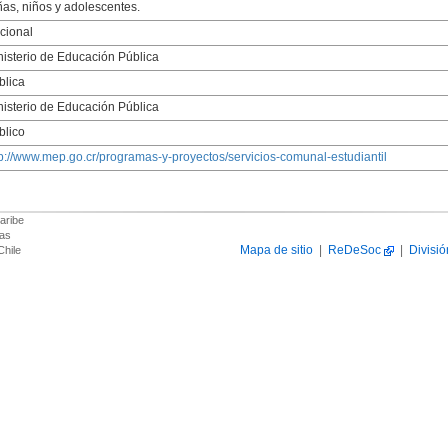
ñas, niños y adolescentes.
cional
nisterio de Educación Pública
blica
nisterio de Educación Pública
blico
tp://www.mep.go.cr/programas-y-proyectos/servicios-comunal-estudiantil
aribe
das
Mapa de sitio
|
ReDeSoc
|
Divisió
Chile