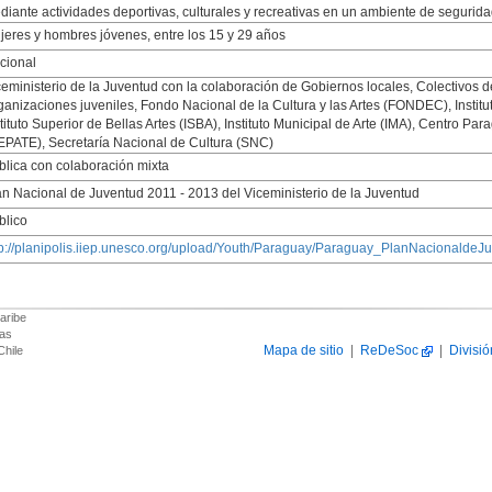
diante actividades deportivas, culturales y recreativas en un ambiente de seguridad
jeres y hombres jóvenes, entre los 15 y 29 años
cional
ceministerio de la Juventud con la colaboración de Gobiernos locales, Colectivos de
ganizaciones juveniles, Fondo Nacional de la Cultura y las Artes (FONDEC), Institut
tituto Superior de Bellas Artes (ISBA), Instituto Municipal de Arte (IMA), Centro Pa
EPATE), Secretaría Nacional de Cultura (SNC)
blica con colaboración mixta
an Nacional de Juventud 2011 - 2013 del Viceministerio de la Juventud
blico
tp://planipolis.iiep.unesco.org/upload/Youth/Paraguay/Paraguay_PlanNacionaldeJu
aribe
das
Mapa de sitio
|
ReDeSoc
|
Divisió
Chile