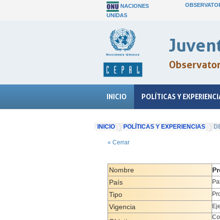
OBSERVATOR
NACIONES
UNIDAS
Juvent
Observatori
INICIO
POLÍTICAS Y EXPERIENCI
INICIO
POLÍTICAS Y EXPERIENCIAS
D
« Cerrar
Nombre
Pr
País
Pa
Tipo
Pr
Vigencia
Ej
Co