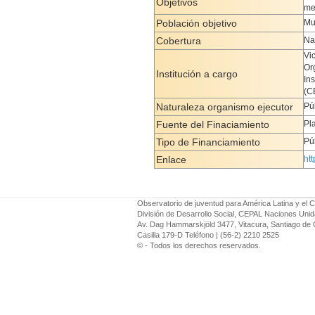
Objetivos
me
Población objetivo
Mu
Cobertura
Na
Vi
Or
Institución a cargo
Ins
(C
Naturaleza organismo ejecutor
Pú
Fuente del Finaciamiento
Pl
Tipo de Financiamiento
Pú
Enlace
ht
Observatorio de juventud para América Latina y el C
División de Desarrollo Social, CEPAL Naciones Uni
Av. Dag Hammarskjöld 3477, Vitacura, Santiago de 
Casilla 179-D Teléfono | (56-2) 2210 2525
© - Todos los derechos reservados.