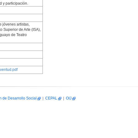
 y participación.
 jóvenes artistas,
o Superior de Arte (ISA),
raguayo de Teatro
ventud.pdf
n de Desarrollo Social
|
CEPAL
|
OIJ