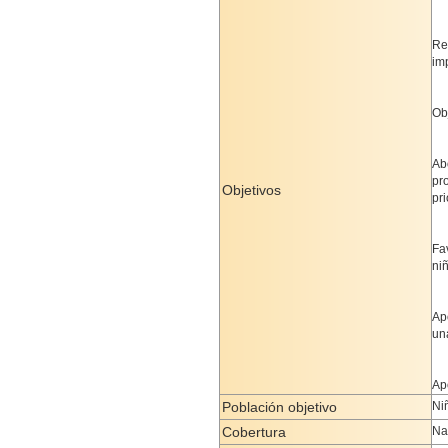
Re
im
Ob
Ab
pr
Objetivos
pri
Fa
niñ
Ap
un
Ap
Población objetivo
Ni
Cobertura
Na