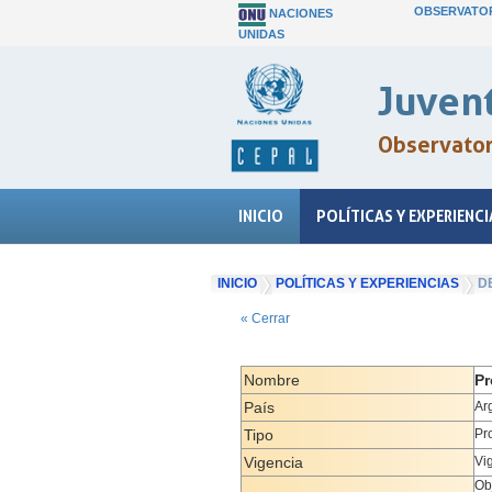
OBSERVATOR
NACIONES
UNIDAS
Juvent
Observatori
INICIO
POLÍTICAS Y EXPERIENCI
INICIO
POLÍTICAS Y EXPERIENCIAS
D
« Cerrar
Nombre
Pr
País
Ar
Tipo
Pr
Vigencia
Vi
Ob