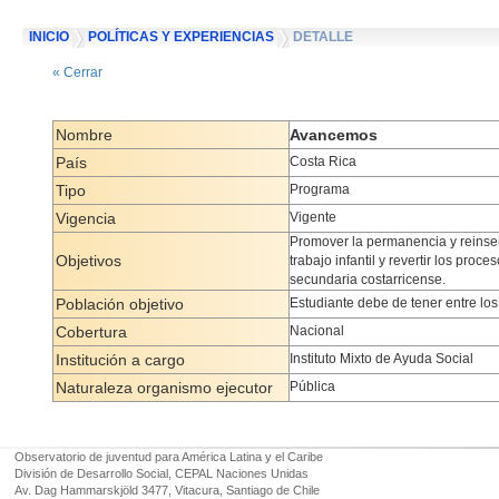
INICIO
POLÍTICAS Y EXPERIENCIAS
DETALLE
« Cerrar
Nombre
Avancemos
País
Costa Rica
Tipo
Programa
Vigencia
Vigente
Promover la permanencia y reinserc
Objetivos
trabajo infantil y revertir los pr
secundaria costarricense.
Población objetivo
Estudiante debe de tener entre lo
Cobertura
Nacional
Institución a cargo
Instituto Mixto de Ayuda Social
Naturaleza organismo ejecutor
Pública
Observatorio de juventud para América Latina y el Caribe
División de Desarrollo Social, CEPAL Naciones Unidas
Av. Dag Hammarskjöld 3477, Vitacura, Santiago de Chile