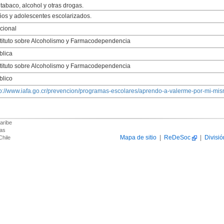
 tabaco, alcohol y otras drogas.
ños y adolescentes escolarizados.
cional
stituto sobre Alcoholismo y Farmacodependencia
blica
stituto sobre Alcoholismo y Farmacodependencia
blico
tp://www.iafa.go.cr/prevencion/programas-escolares/aprendo-a-valerme-por-mi-mis
aribe
das
Mapa de sitio
|
ReDeSoc
|
Divisió
Chile