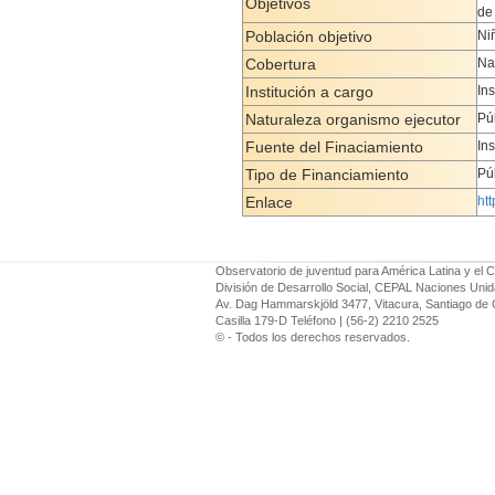
Objetivos
de
Población objetivo
Ni
Cobertura
Na
Institución a cargo
In
Naturaleza organismo ejecutor
Pú
Fuente del Finaciamiento
In
Tipo de Financiamiento
Pú
Enlace
ht
Observatorio de juventud para América Latina y el C
División de Desarrollo Social, CEPAL Naciones Uni
Av. Dag Hammarskjöld 3477, Vitacura, Santiago de 
Casilla 179-D Teléfono | (56-2) 2210 2525
© - Todos los derechos reservados.