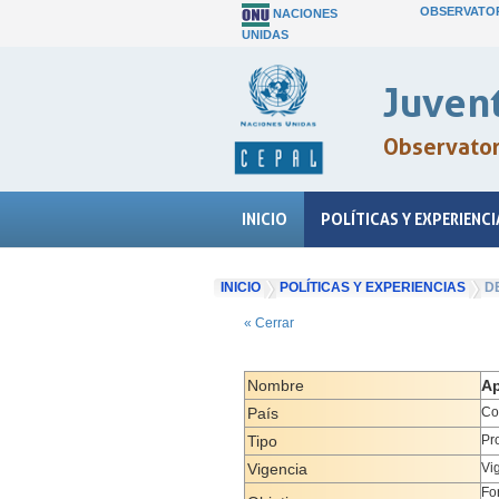
OBSERVATOR
NACIONES
UNIDAS
Juvent
Observatori
INICIO
POLÍTICAS Y EXPERIENCI
INICIO
POLÍTICAS Y EXPERIENCIAS
D
« Cerrar
Nombre
Ap
País
Co
Tipo
Pr
Vigencia
Vi
Fo