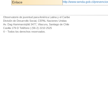
Enlace
http://www.senda.gob.cl/prevencio
Observatorio de juventud para América Latina y el Caribe
División de Desarrollo Social, CEPAL Naciones Unidas
Av. Dag Hammarskjöld 3477, Vitacura, Santiago de Chile
Casilla 179-D Teléfono | (56-2) 2210 2525
© - Todos los derechos reservados.