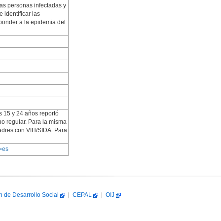
las personas infectadas y
 identificar las
sponder a la epidemia del
s 15 y 24 años reportó
no regular. Para la misma
madres con VIH/SIDA. Para
=es
n de Desarrollo Social
|
CEPAL
|
OIJ