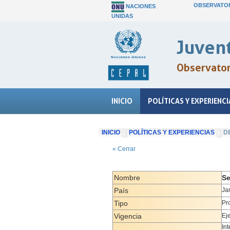
OBSERVATOR
NACIONES
UNIDAS
Juvent
Observatori
INICIO
POLÍTICAS Y EXPERIENCI
INICIO
POLÍTICAS Y EXPERIENCIAS
D
« Cerrar
Nombre
Se
País
Ja
Tipo
Pr
Vigencia
Ej
In