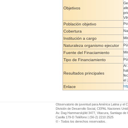
Ge
Objetivos
afe
pr
VI
Población objetivo
Po
Cobertura
Na
Institución a cargo
Mi
Naturaleza organismo ejecutor
Pú
Fuente del Finaciamiento
Mi
Tipo de Financiamiento
Pú
Al
ha
Resultados principales
fe
el
Enlace
ht
Observatorio de juventud para América Latina y el C
División de Desarrollo Social, CEPAL Naciones Uni
Av. Dag Hammarskjöld 3477, Vitacura, Santiago de 
Casilla 179-D Teléfono | (56-2) 2210 2525
© - Todos los derechos reservados.