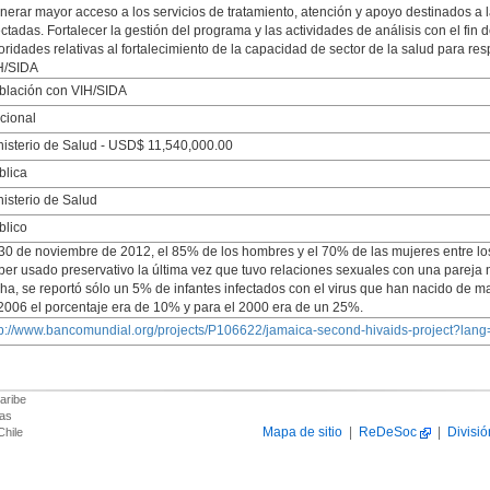
nerar mayor acceso a los servicios de tratamiento, atención y apoyo destinados a 
ctadas. Fortalecer la gestión del programa y las actividades de análisis con el fin de
ioridades relativas al fortalecimiento de la capacidad de sector de la salud para re
H/SIDA
blación con VIH/SIDA
cional
nisterio de Salud - USD$ 11,540,000.00
blica
nisterio de Salud
blico
 30 de noviembre de 2012, el 85% de los hombres y el 70% de las mujeres entre lo
ber usado preservativo la última vez que tuvo relaciones sexuales con una pareja 
cha, se reportó sólo un 5% de infantes infectados con el virus que han nacido de 
 2006 el porcentaje era de 10% y para el 2000 era de un 25%.
tp://www.bancomundial.org/projects/P106622/jamaica-second-hivaids-project?lang
aribe
das
Mapa de sitio
|
ReDeSoc
|
Divisió
Chile