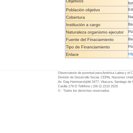
Objetivos
fo
Población objetivo
Es
Cobertura
Na
Institución a cargo
Ba
Naturaleza organismo ejecutor
Pú
Fuente del Finaciamiento
Ba
Tipo de Financiamiento
Pú
Enlace
ht
Observatorio de juventud para América Latina y el C
División de Desarrollo Social, CEPAL Naciones Uni
Av. Dag Hammarskjöld 3477, Vitacura, Santiago de 
Casilla 179-D Teléfono | (56-2) 2210 2525
© - Todos los derechos reservados.