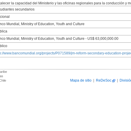
rtalecer la capacidad del Ministerio y las oficinas regionales para la conducción y 
tudiantes secundarios
cional
nco Mundial, Ministry of Education, Youth and Culture
blica
nco Mundial, Ministry of Education, Youth and Culture - US$ 63,000,000.00
blico
tp://www.bancomundial.org/projects/P071589/jm-reform-secondary-education-projec
aribe
das
Mapa de sitio
|
ReDeSoc
|
Divisió
Chile