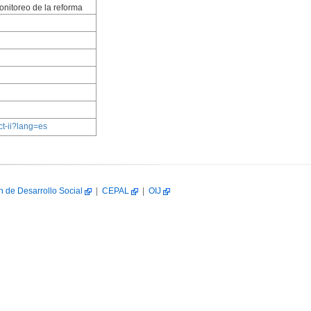
monitoreo de la reforma
t-ii?lang=es
n de Desarrollo Social
|
CEPAL
|
OIJ