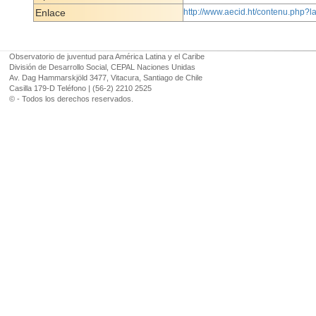
Enlace
http://www.aecid.ht/contenu.ph
Observatorio de juventud para América Latina y el Caribe
División de Desarrollo Social, CEPAL Naciones Unidas
Av. Dag Hammarskjöld 3477, Vitacura, Santiago de Chile
Casilla 179-D Teléfono | (56-2) 2210 2525
© - Todos los derechos reservados.