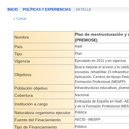
INICIO
POLÍTICAS Y EXPERIENCIAS
DETALLE
« Cerrar
Plan de reestructuración y 
Nombre
(PREMOSE)
País
Haití
Tipo
Plan
Vigencia
Ejecutado en 2011 y en vigencia
Busca mejorar el acceso y la calid
escuelas, rehabilitar 15 infraestr
Objetivos
Aplicación, Centros de Apoyo Peda
Formación Profesional (MENFP)
Población objetivo
Infraestructuras educativas, jóven
Cobertura
Nacional
Embajada de España en Haití - AEC
Institución a cargo
y de la Formaión Profesional (ME
Naturaleza organismo ejecutor
Pública
Fuente del Finaciamiento
AECID - MENFP
Tipo de Financiamiento
Público