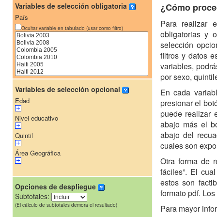
Variables de selección obligatoria
¿Cómo proce
País
Para realizar e
Ocultar variable en tabulado (usar como filtro)
obligatorias y 
selección opcio
filtros y datos
variables, podr
por sexo, quintil
Variables de selección opcional
En cada variab
Edad
presionar el bot
puede realizar 
Nivel educativo
abajo más el bo
abajo del recua
Quintil
cuales son expor
Área Geográfica
Otra forma de re
fáciles”. El cua
estos son fact
Opciones de despliegue
formato pdf. Los
Subtotales:
(El cálculo de subtotales demora el resultado)
Para mayor inf