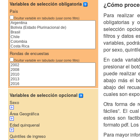
Variables de selección obligatoria
¿Cómo proce
País
Para realizar e
Ocultar variable en tabulado (usar como filtro)
obligatorias y 
selección opcio
filtros y datos
variables, podr
por sexo, quintil
Rondas de encuestas
En cada variab
Ocultar variable en tabulado (usar como filtro)
presionar el bot
puede realizar 
abajo más el bo
abajo del recua
cuales son expor
Variables de selección opcional
Sexo
Otra forma de re
fáciles”. El cua
Área Geográfica
estos son fact
formato pdf. Los
Edad quinquenal
Para mayor inf
Quintiles de ingreso